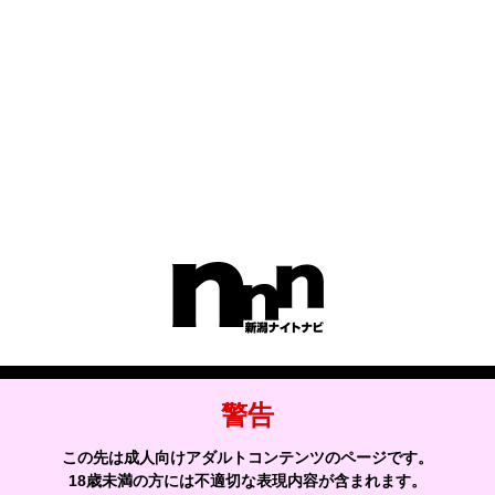
5.ユーザーによる照会
弊社は､ユーザーの皆様が提供された個人情報の確認､訂正などを希望
される場合は､弊社対応窓口にお申出いただくことにより､合理的な範
囲で､そのご希望に対応致します。
6.ポリシーの改善
弊社は､ユーザー皆様の個人情報の取扱い､管理及び保護については､
関係法規を遵守するとともに､適宜本ポリシーの内容を見直しその改
善に努めます。
サイトの利用について
警告
サイトからのお知らせ
この先は成人向けアダルトコンテンツのページです。
18歳未満の方には不適切な表現内容が含まれます。
利用規約