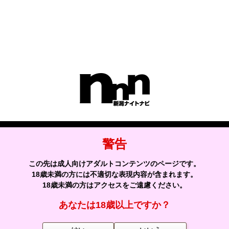
「この日どの子を呼ぼうかな？」と検討の際にぜひご利用ください♪
出勤通知メール・予約リクエストなど、その他便利な機能は
会員登録
をして 風俗ライフをもっと楽しくしましょう♪
ナイトナビ
キープ
警告
この先は成人向けアダルトコンテンツのページです。
お店を探す
18歳未満の方には不適切な表現内容が含まれます。
18歳未満の方はアクセスをご遠慮ください。
女の子を探す
あなたは18歳以上ですか？
会員コンテンツ