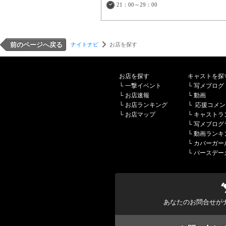
21：00～29：00
前のページへ戻る
ナイトナビ
お店を探す
お店を探す
キャストを探
└
一撃イベント
└
写メブログ
└
お店速報
└
動画
└
お店ランキング
└
応援コメン
└
お店マップ
└
キャストラ
└
写メブログ
└
動画ランキ
└
カバーガー
└
バースデー
あなたのお問合せが