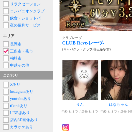
リラクゼーション
コンパニオンクラブ
飲食・ショットバー
夜の便利サービス
エリア
クラブレーヴ
CLUB Reve-レーヴ-
長岡市
(
キャバクラ・クラブ
/
燕三条駅前
)
三条市・燕市
柏崎市
中越その他
こだわり
Xあり
Instagramあり
youtubeあり
りん
はなちゃん
tiktokあり
年齢 ヒミツ
身長 ヒミツ
年齢 ヒミツ
身長 16
LINE@あり
店内3D画像あり
カラオケあり