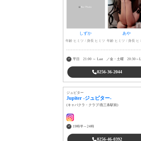
しずか
あや
年齢 ヒミツ
身長 ヒミツ
年齢 ヒミツ
身長 ヒ
平日 21:00 ～ Last ／金・土曜 20:30～La
0256-36-2044
ジュピター
Jupiter -ジュピター-
(
キャバクラ・クラブ
/
燕三条駅前
)
19時半～24時
0256-46-0392