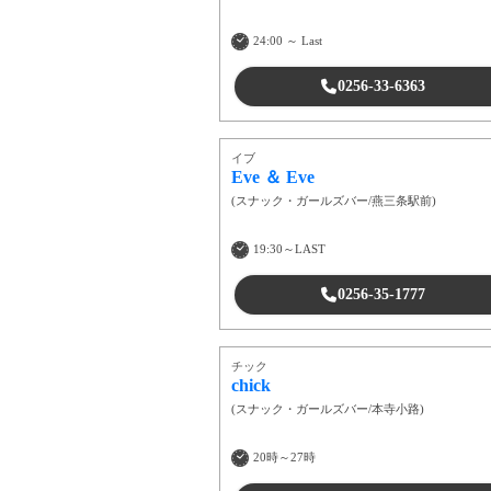
24:00 ～ Last
0256-33-6363
イブ
Eve ＆ Eve
(
スナック・ガールズバー
/
燕三条駅前
)
19:30～LAST
0256-35-1777
チック
chick
(
スナック・ガールズバー
/
本寺小路
)
20時～27時