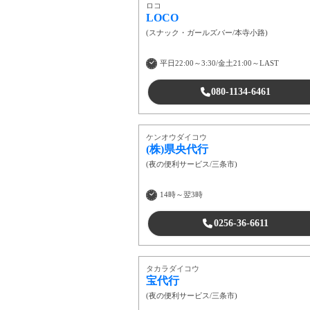
ロコ
LOCO
(
スナック・ガールズバー
/
本寺小路
)
平日22:00～3:30/金土21:00～LAST
080-1134-6461
ケンオウダイコウ
(株)県央代行
(
夜の便利サービス
/
三条市
)
14時～翌3時
0256-36-6611
タカラダイコウ
宝代行
(
夜の便利サービス
/
三条市
)