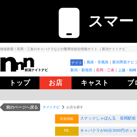
スマー
地域密着！長岡・三条のキャバクラなどの繁華街総合情報サイト
｜新潟ナイトナビ
風俗・非風俗
新潟男前ナビ
ナイト
新潟・新発田
長岡・三条
上越・柏崎
トップ
お店
キャスト
ブ
前のページへ戻る
ナイトナビ
お店を探す
スナックしゃぼん玉 長岡駅前
新規掲載
PR
キャバクラが60分3000円ポッ