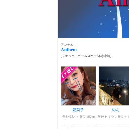
アンセム
Anthem
(
スナック・ガールズバー
/
本寺小路
)
妃菜子
のん
年齢 25才
身長 162cm
年齢 ヒミツ
身長 ヒ