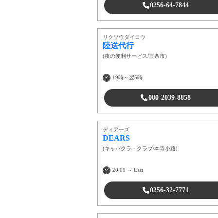
0256-64-7844
リクソウダイコウ
陸送代行
(
夜の便利サービス
/
三条市
)
19時～翌5時
080-2039-8858
ディアーズ
DEARS
(
キャバクラ・クラブ
/
本寺小路
)
20:00 ～ Last
0256-32-7771