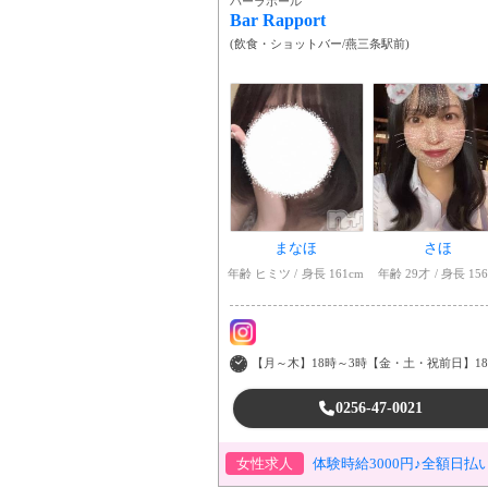
バーラポール
Bar Rapport
(
飲食・ショットバー
/
燕三条駅前
)
まなほ
さほ
年齢 ヒミツ
身長 161cm
年齢 29才
身長 15
【月～木】18時～3時【金・土・祝前日】18
0256-47-0021
女性求人
体験時給3000円♪全額日払