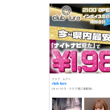
クラブ ルアー
club lure
(
キャバクラ・クラブ
/
燕三条駅前
)