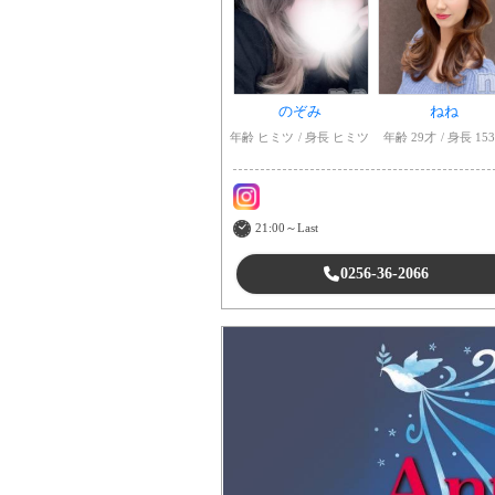
のぞみ
ねね
年齢 ヒミツ
身長 ヒミツ
年齢 29才
身長 15
21:00～Last
0256-36-2066