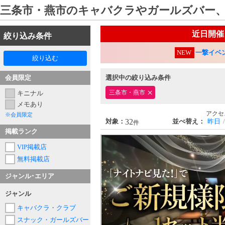
三条市・燕市のキャバクラやガールズバー
近日開催
絞り込み条件
NEW
一撃イベ
絞り込む
会員限定
選択中の絞り込み条件
三条市・燕市
キニナル
メモあり
アクセ
※会員限定
32
対象：
並べ替え：
昨日
件
掲載ランク
VIP掲載店
無料掲載店
ジャンル･エリア
ジャンル
キャバクラ・クラブ
スナック・ガールズバー