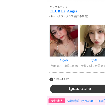
クラブルアンジェ
CLUB Le’ Anges
(
キャバクラ・クラブ
/
燕三条駅前
)
くるみ
サキ
年齢 20才
身長 166cm
年齢 23才
身長 16
21時～LAST
0256-34-5158
女性求人
体験時給1か月4,000円保証