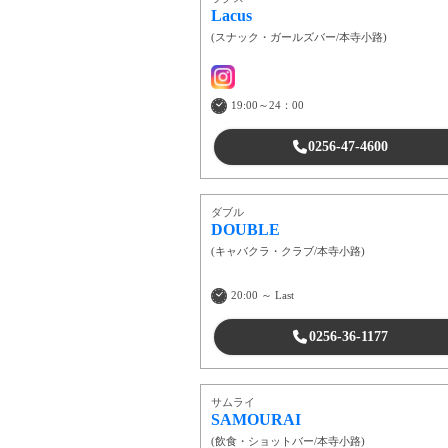
Lacus
(
スナック・ガールズバー
/
本寺小路
)
19:00～24：00
0256-47-4600
ダブル
DOUBLE
(
キャバクラ・クラブ
/
本寺小路
)
20:00 ～ Last
0256-36-1177
サムライ
SAMOURAI
(
飲食・ショットバー
/
本寺小路
)