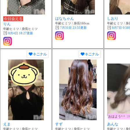
はなちゃん
しおり
今日会える
年齢ヒミツ / 身長160cm
年齢ヒミツ / 
りん
7月31日 23:55
更新
8月7日 0:58
年齢ヒミツ / 身長ヒミツ
8月4日 18:27
更新
キニナル
キニナル
おはよう^ ^
1
えま
すず
あんな
年齢ヒミツ / 身長ヒミツ
年齢ヒミツ / 身長ヒミツ
年齢ヒミツ / 