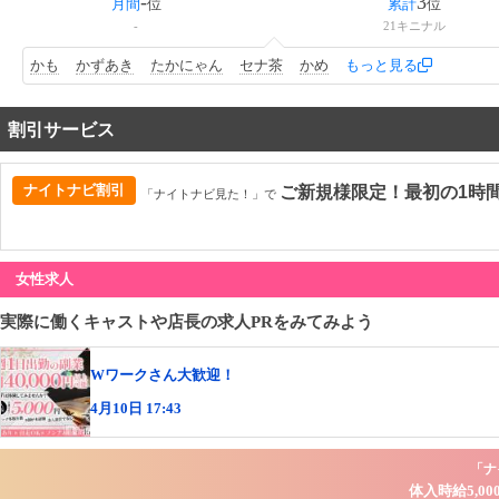
-
3
月間
位
累計
位
-
21
キニナル
かも
かずあき
たかにゃん
セナ茶
かめ
もっと見る
割引サービス
ナイトナビ割引
ご新規様限定！最初の1時間
「ナイトナビ見た！」で
女性求人
実際に働くキャストや店長の求人PRをみてみよう
Wワークさん大歓迎！
4月10日 17:43
「ナ
体入時給5,0