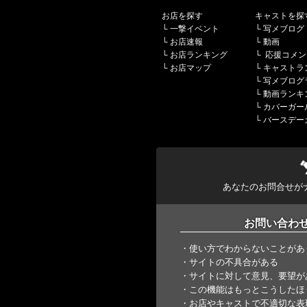
お店を探す
キャストを探
└
一撃イベント
└
写メブログ
└
お店速報
└
動画
└
お店ランキング
└
応援コメン
└
お店マップ
└
キャストラ
└
写メブログ
└
動画ランキ
└
カバーガー
└
バースデー
あなたのお問合せが
お問い合わ
・使い方でわからないことがあ
・サイトの不具合がある
・サイトに対して意見、要望が
・この機能はもっとこうしたほ
・お店やキャストで不適切な表