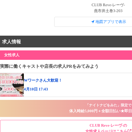
CLUB Reve-レーヴ-
燕市井土巻3-203
地図アプリで表示
求人情報
女性求人
実際に働くキャストや店長の求人PRをみてみよう
Wワークさん大歓迎！
4月10日 17:43
「ナイトナビをみた」限定で
体入時給5,000円＋全額日払い★即日
CLUB Reve-レーヴ-の
女性求人ページはこちら