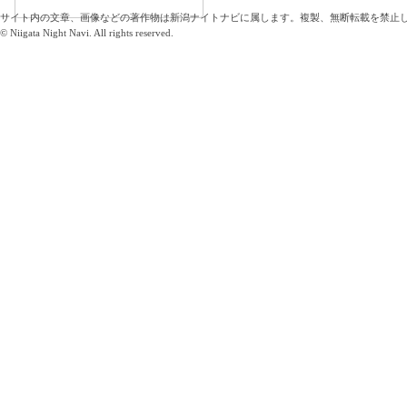
サイト内の文章、画像などの著作物は新潟ナイトナビに属します。複製、無断転載を禁止
© Niigata Night Navi. All rights reserved.