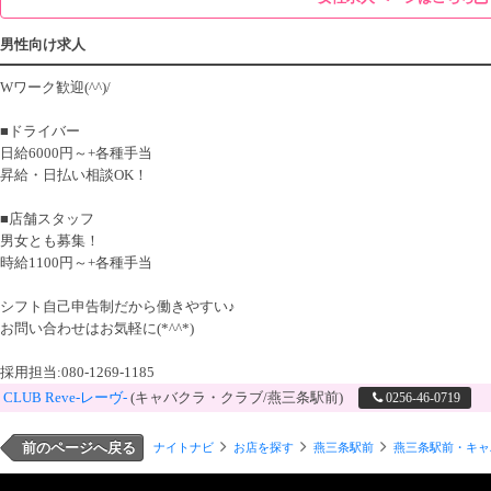
男性向け求人
Wワーク歓迎(^^)/
■ドライバー
日給6000円～+各種手当
昇給・日払い相談OK！
■店舗スタッフ
男女とも募集！
時給1100円～+各種手当
シフト自己申告制だから働きやすい♪
お問い合わせはお気軽に(*^^*)
採用担当:080-1269-1185
CLUB Reve-レーヴ-
(キャバクラ・クラブ/燕三条駅前)
0256-46-0719
前のページへ戻る
ナイトナビ
お店を探す
燕三条駅前
燕三条駅前・キャ