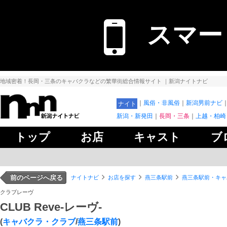
スマー
地域密着！長岡・三条のキャバクラなどの繁華街総合情報サイト
｜新潟ナイトナビ
風俗・非風俗
新潟男前ナビ
ナイト
新潟・新発田
長岡・三条
上越・柏崎
トップ
お店
キャスト
ブ
前のページへ戻る
ナイトナビ
お店を探す
燕三条駅前
燕三条駅前・キャ
クラブレーヴ
CLUB Reve-レーヴ-
(
キャバクラ・クラブ
/
燕三条駅前
)