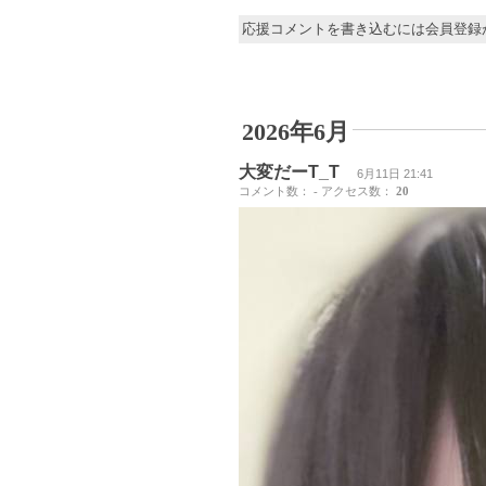
応援コメントを書き込むには会員登録
2026年6月
大変だーT_T
6月11日 21:41
コメント数： - アクセス数：
20