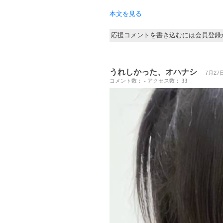
本文を見る
応援コメントを書き込むには会員登録
うれしかった、オハナシ
7月27日
コメント数： - アクセス数：
33