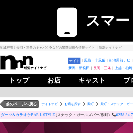
スマー
地域密着！長岡・三条のキャバクラなどの繁華街総合情報サイト
｜新潟ナイトナビ
風俗・非風俗
新潟男前ナビ
ナイト
新潟・新発田
長岡・三条
上越・柏崎
トップ
お店
キャスト
ブ
前のページへ戻る
ナイトナビ
お店を探す
殿町
殿町・スナック・ガー
ダーツ&カラオケBAR L STYLE
(スナック・ガールズバー/殿町)
0258-84-