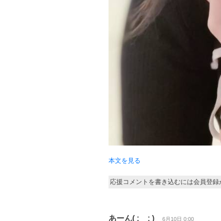
本文を見る
応援コメントを書き込むには会員登録
あーん( ; _ ; )
6月10日 0:00