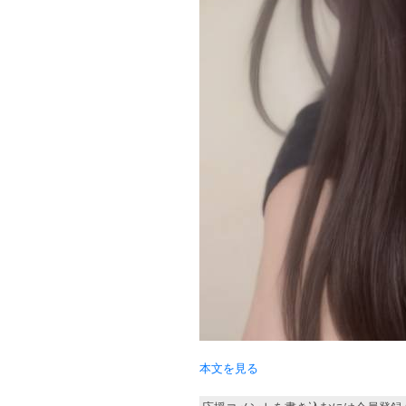
本文を見る