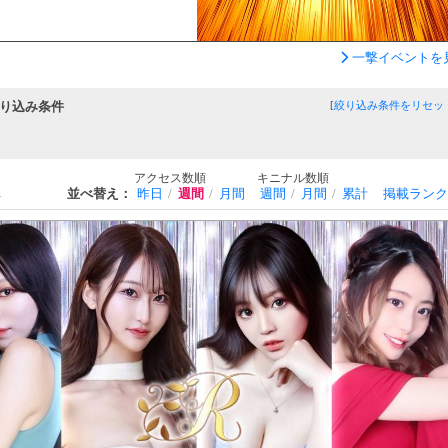
一撃イベントを
り込み条件
[
絞り込み条件をリセッ
アクセス数順
キニナル数順
並べ替え：
昨日
週間
月間
週間
月間
累計
掲載ランク
件