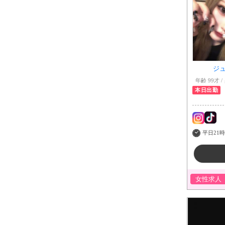
ジ
年齢 99才
本日出勤
平日21時
女性求人