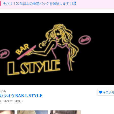
今だけ！50％以上の高額バックを保証します！
タイル
キニナ
ラオケBAR L STYLE
ガールズバー
/
殿町
)