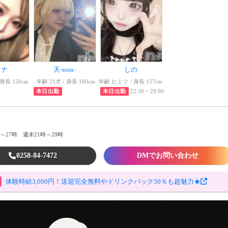
ュナ
天-sora-
しの
身長 150cm
年齢 21才
身長 160cm
年齢 ヒミツ
身長 157cm
本日出勤
本日出勤
22:30 ~ 29:00
～27時 週末21時～29時
0258-84-7472
DMでお問い合わせ
体験時給3,000円！送迎完全無料やドリンクバック50％も超魅力★