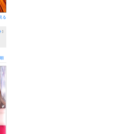
見る
ト
]
順