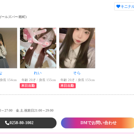
キニナ
ガールズバー
/
殿町
)
な
れい
そら
身長 154cm
年齢 20才
身長 155cm
年齢 20才
身長 153cm
本日出勤
本日出勤
0～27:00 金.土.祝前日21:00～29:00
0258-80-1002
DMでお問い合わせ