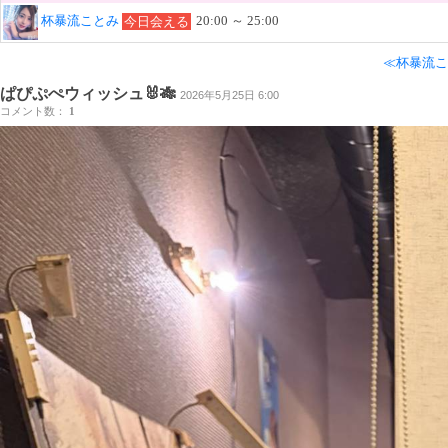
杯暴流ことみ
20:00 ～ 25:00
今日会える
≪杯暴流こ
ぱぴぷぺウィッシュ🐰🎋
2026年5月25日 6:00
コメント数：
1