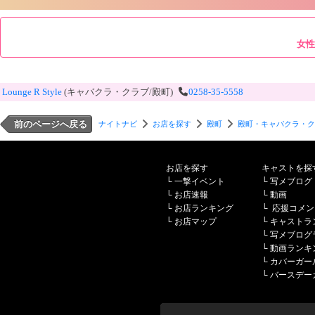
女性
Lounge R Style
(キャバクラ・クラブ/殿町)
0258-35-5558
前のページへ戻る
ナイトナビ
お店を探す
殿町
殿町・キャバクラ・ク
お店を探す
キャストを探
└
一撃イベント
└
写メブログ
└
お店速報
└
動画
└
お店ランキング
└
応援コメン
└
お店マップ
└
キャストラ
└
写メブログ
└
動画ランキ
└
カバーガー
└
バースデー