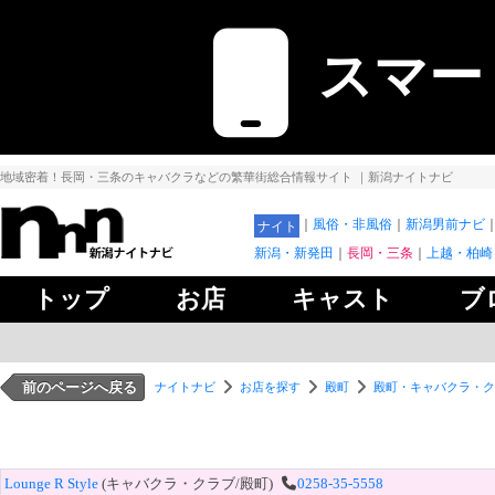
スマー
地域密着！長岡・三条のキャバクラなどの繁華街総合情報サイト
｜新潟ナイトナビ
風俗・非風俗
新潟男前ナビ
ナイト
新潟・新発田
長岡・三条
上越・柏崎
トップ
お店
キャスト
ブ
前のページへ戻る
ナイトナビ
お店を探す
殿町
殿町・キャバクラ・ク
Lounge R Style
(キャバクラ・クラブ/殿町)
0258-35-5558