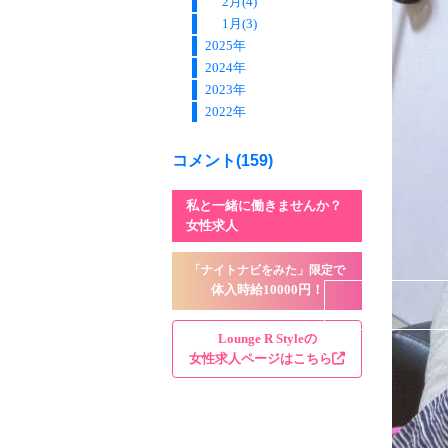
2月(4)
1月(3)
2025年
2024年
2023年
2022年
コメント(159)
私と一緒に働きませんか？
女性求人
「ナイトナビをみた」限定で
体入時給10000円！
Lounge R Styleの
女性求人ページはこちら