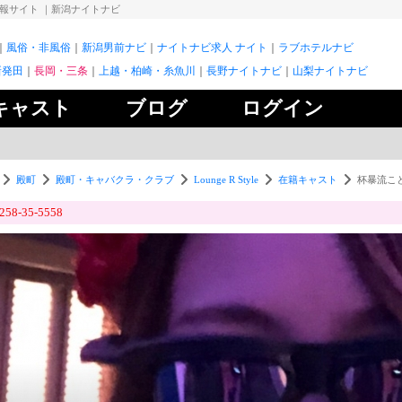
情報サイト
｜新潟ナイトナビ
風俗・非風俗
新潟男前ナビ
ナイトナビ求人 ナイト
ラブホテルナビ
新発田
長岡・三条
上越・柏崎・糸魚川
長野ナイトナビ
山梨ナイトナビ
キャスト
ブログ
ログイン
殿町
殿町・キャバクラ・クラブ
Lounge R Style
在籍キャスト
杯暴流こ
258-35-5558