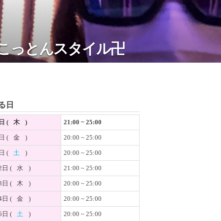
こっとんスタイル卍
る日
日 (
木
)
21:00 ~ 25:00
日 (
金
)
20:00 ~ 25:00
日 (
土
)
20:00 ~ 25:00
2日 (
水
)
21:00 ~ 25:00
3日 (
木
)
20:00 ~ 25:00
4日 (
金
)
20:00 ~ 25:00
5日 (
土
)
20:00 ~ 25:00