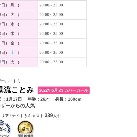
7日 (
月
)
20:00 ~ 25:00
8日 (
火
)
20:00 ~ 25:00
9日 (
水
)
20:00 ~ 25:00
0日 (
木
)
20:00 ~ 25:00
1日 (
金
)
20:00 ~ 25:00
2日 (
土
)
20:00 ~ 25:00
5日 (
火
)
20:00 ~ 25:00
ボールコトミ
暴流ことみ
2022年5月 の カバーガール
日：1月17日 年齢：26才 身長：160cm
ーザーからの人気
339
リア / ナイト系キャスト
人中
6
4
位
回
アクセス
月間 1位獲得