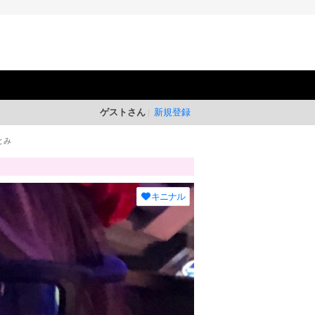
ゲストさん
新規登録
とみ
キニナル