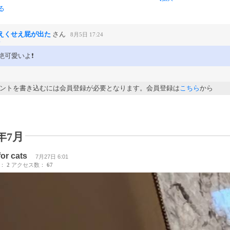
る
えくせえ屁が出た
さん
8月5日 17:24
絶可愛いよ❗
ントを書き込むには会員登録が必要となります。会員登録は
こちら
から
6年7月
r cats
7月27日 6:01
数：
2
アクセス数：
67