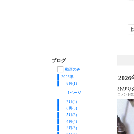
七
ブログ
動画のみ
202
2026年
8月(1)
ひびりの
1ページ
コメント
7月(4)
6月(5)
5月(3)
4月(4)
3月(5)