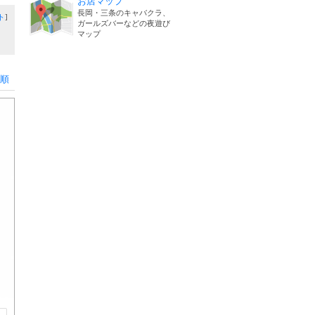
お店マップ
長岡・三条のキャバクラ、
ト
]
ガールズバーなどの夜遊び
マップ
順