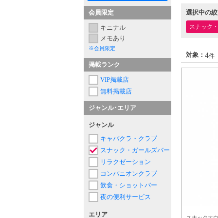
会員限定
選択中の絞
スナック
キニナル
メモあり
※会員限定
4
対象：
件
掲載ランク
VIP掲載店
無料掲載店
ジャンル･エリア
ジャンル
キャバクラ・クラブ
スナック・ガールズバー
リラクゼーション
コンパニオンクラブ
飲食・ショットバー
夜の便利サービス
エリア
スナックオ