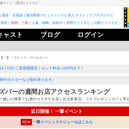
情報サイト
｜新潟ナイトナビ
風俗・非風俗
新潟男前ナビ
ナイトナビ求人 ナイト
ラブホテルナビ
新発田
長岡・三条
上越・柏崎・糸魚川
長野ナイトナビ
山梨ナイトナビ
キャスト
ブログ
ログイン
・スナック・ガールズバー
AR LYDO ご新規様限定！セット料金1,000円オフ！
ナックしゃぼん玉 長岡駅前 2号店 初回セット料金半額！
刺やポスターなど制作承ります♪
ーナー様必見！ナイトナビが0円で使える
ズバーの週間お店アクセスランキング
ー越しの接客でお酒やカラオケを楽しめる飲食店。コスプレやコンカフェ等
近日開催！ 一撃イベント
NEW
一撃イベントスケジュールはこちら