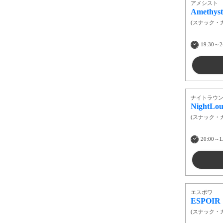
アメシスト
Amethy
(
スナック・
19:30～2
ナイトラウ
NightLou
(
スナック・
20:00～
エスポワ
ESPOIR
(
スナック・