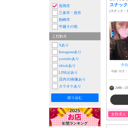
スナック
長岡市
(
スナック・
三条市・燕市
柏崎市
中越その他
こだわり
Xあり
Instagramあり
youtubeあり
か
tiktokあり
年齢 38才
LINE@あり
店内3D画像あり
カラオケあり
20時～2
絞り込む
女性求人