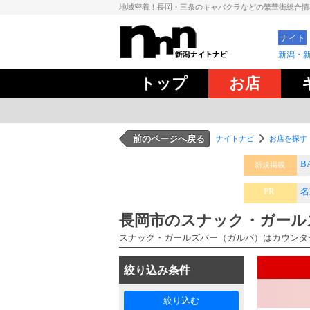
地域密着！長岡・三条のキャバクラなどの繁華街総合
ナイト
新潟・
トップ
お店
前のページへ戻る
ナイトナビ
お店を探す
B
ス
新規掲載
PR
名
オ
長岡市のスナック・ガール
スナック・ガールズバー（ガルバ）はカウンタ
絞り込み条件
絞り込む