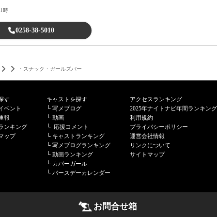
1時
0258-38-5010
・スナック・ガールズバー
探す
キャストを探す
アクセスランキング
イベント
└
写メブログ
2025年ナイトナビ年間ランキング
速報
└
動画
利用規約
ランキング
└
応援コメント
プライバシーポリシー
マップ
└
キャストランキング
運営会社情報
└
写メブログランキング
リンクについて
└
動画ランキング
サイトマップ
└
カバーガール
└
バースデーカレンダー
お問合せ箱