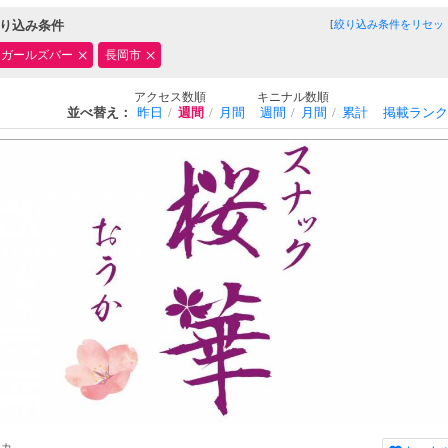
り込み条件
[
絞り込み条件をリセッ
・ガールズバー
長岡市
アクセス数順
キニナル数順
並べ替え：
昨日
週間
月間
週間
月間
累計
掲載ランク
ウカ