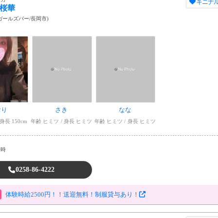
キニナ
桜華
ガールズバー
/
長岡市
)
おり
さき
なな
身長 150cm
年齢 ヒミツ
身長 ヒミツ
年齢 ヒミツ
身長 ヒミツ
5時
0258-86-4222
体験時給2500円！！送迎無料！制服貸与あり！