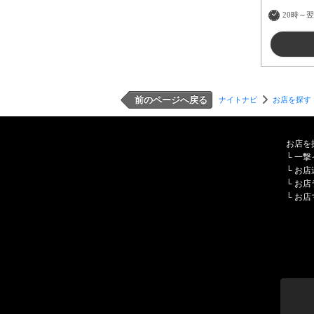
20時～翌
前のページへ戻る
ナイトナビ
お店を探す
お店を
└
一撃
└
お店
└
お店
└
お店