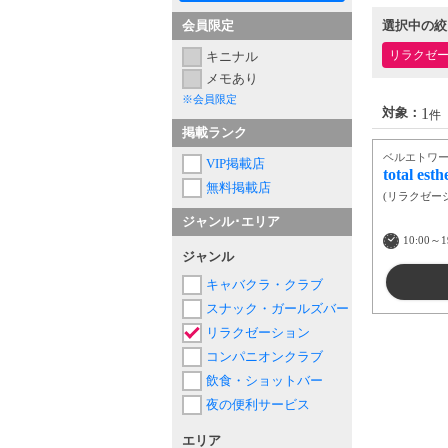
会員限定
選択中の絞
リラクゼ
キニナル
メモあり
※会員限定
1
対象：
件
掲載ランク
ベルエトワ
VIP掲載店
total esth
無料掲載店
(
リラクゼー
ジャンル･エリア
10:00～1
ジャンル
キャバクラ・クラブ
スナック・ガールズバー
リラクゼーション
コンパニオンクラブ
飲食・ショットバー
夜の便利サービス
エリア