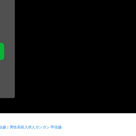
信越
｜
男性高収入求人ガンガン 甲信越