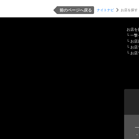
前のページへ戻る
ナイトナビ
お店を探す
お店を
└
一撃
└
お店
└
お店
└
お店
・