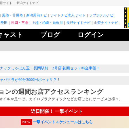
情報サイト
｜新潟ナイトナビ
風俗・非風俗
新潟男前ナビ
ナイトナビ求人 ナイト
ラブホテルナビ
新発田
長岡・三条
上越・柏崎・糸魚川
長野ナイトナビ
山梨ナイトナビ
キャスト
ブログ
ログイン
ナックしゃぼん玉 長岡駅前 2号店 初回セット料金半額！
AR LYDO ご新規様限定！セット料金1,000円オフ！
ャバクラが60分3000円ポッキリ？！
刺やポスターなど制作承ります♪
ョンの週間お店アクセスランキング
オイルや足つぼ、カイロプラクティックなどお店ごとにサービスは様々。
近日開催！ 一撃イベント
NEW
一撃イベントスケジュールはこちら