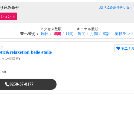
り込み条件
[
絞り込み条件をリセッ
ーション
アクセス数順
キニナル数順
並べ替え：
昨日
週間
月間
週間
月間
累計
掲載ランク
ール
キニナ
etic&relaxetion belle etoile
ション
/
長岡市
)
9:00
0258-37-8177