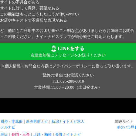
サイトの不具合がある
サイトに対して意見、要望がある
この機能はもっとこうしたほうが使いやすい
お店やキャストで不適切な表現がある
ど、他にもご利用中のお困り事やご不明な点がありましたらお気軽にお問合
・ご相談ください。ナイトナビスタッフが誠心誠意ご対応いたします。
LINEをする
友達追加後にメッセージをお送りください
※個人情報・お問合せ内容はプライバシーポリシーに従って取り扱います。
緊急の場合はお電話ください
TEL:025-288-0010
営業時間:11:00 ~ 20:00（土日祝休み）
風俗・非風俗
新潟男前ナビ
新潟ナイトナビ求人
関連サイト
ホテルナビ
ポケパラ甲
新発田
長岡・三条
上越・柏崎
長野ナイトナビ