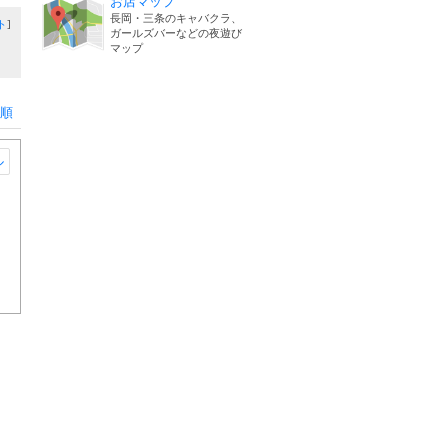
お店マップ
長岡・三条のキャバクラ、
ト
]
ガールズバーなどの夜遊び
マップ
順
ル