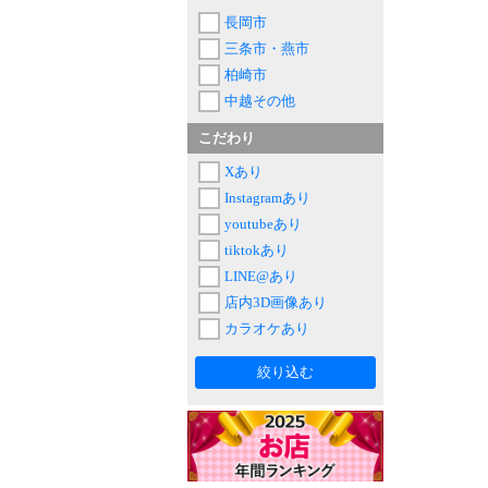
長岡市
三条市・燕市
柏崎市
中越その他
こだわり
Xあり
Instagramあり
youtubeあり
tiktokあり
LINE@あり
店内3D画像あり
カラオケあり
絞り込む