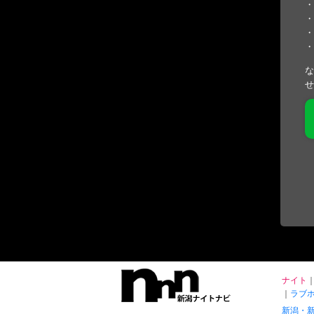
・
・
・
・
な
せ
ナイト
ラブ
新潟・