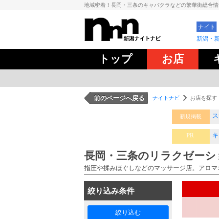
地域密着！長岡・三条のキャバクラなどの繁華街総合
ナイト
新潟・
トップ
お店
前のページへ戻る
ナイトナビ
お店を探す
ス
B
新規掲載
PR
キ
名
長岡・三条のリラクゼーシ
指圧や揉みほぐしなどのマッサージ店。アロマ
絞り込み条件
絞り込む