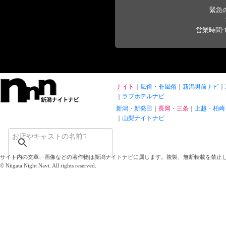
緊急
営業時間:1
ナイト
風俗・非風俗
新潟男前ナビ
ラブホテルナビ
新潟・新発田
長岡・三条
上越・柏崎
山梨ナイトナビ
サイト内の文章、画像などの著作物は新潟ナイトナビに属します。複製、無断転載を禁止
© Niigata Night Navi. All rights reserved.