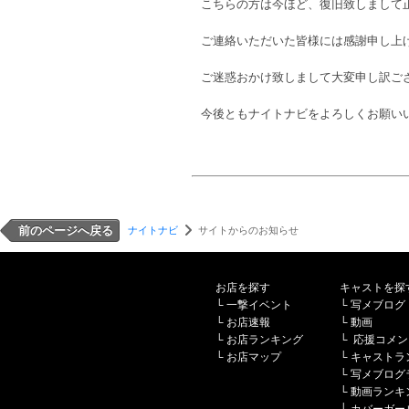
こちらの方は今ほど、復旧致しまして
ご連絡いただいた皆様には感謝申し上
ご迷惑おかけ致しまして大変申し訳ご
今後ともナイトナビをよろしくお願い
前のページへ戻る
ナイトナビ
サイトからのお知らせ
お店を探す
キャストを探
└
一撃イベント
└
写メブログ
└
お店速報
└
動画
└
お店ランキング
└
応援コメン
└
お店マップ
└
キャストラ
└
写メブログ
└
動画ランキ