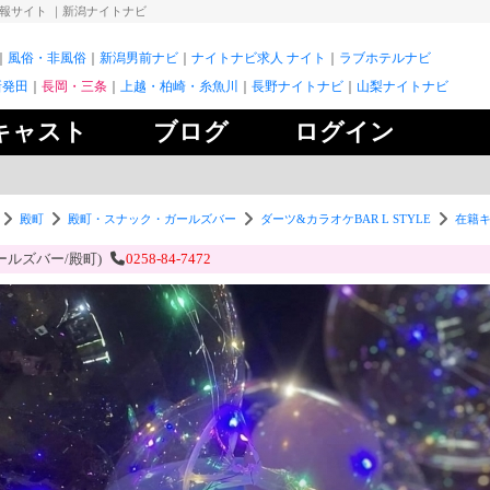
情報サイト
｜新潟ナイトナビ
風俗・非風俗
新潟男前ナビ
ナイトナビ求人 ナイト
ラブホテルナビ
新発田
長岡・三条
上越・柏崎・糸魚川
長野ナイトナビ
山梨ナイトナビ
キャスト
ブログ
ログイン
殿町
殿町・スナック・ガールズバー
ダーツ&カラオケBAR L STYLE
在籍
ールズバー/殿町)
0258-84-7472