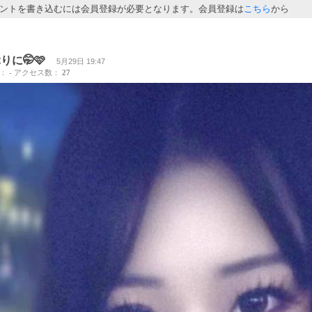
ントを書き込むには会員登録が必要となります。会員登録は
こちら
から
りに🤭🩷
5月29日 19:47
： - アクセス数：
27