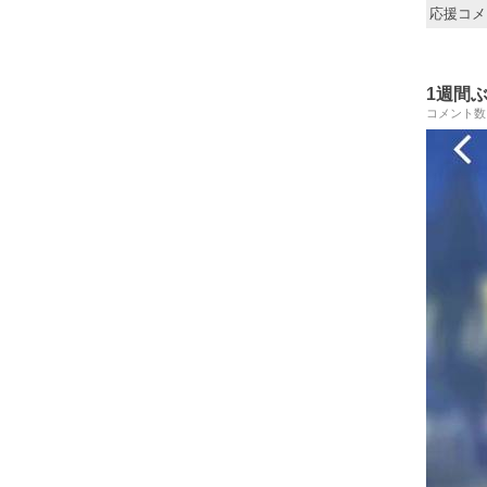
応援コメ
1週間ぶ
コメント数