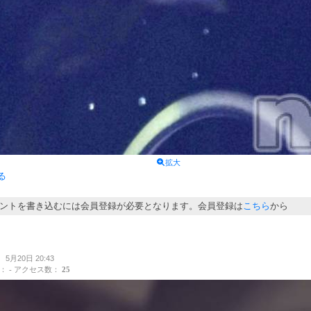
拡大
る
ントを書き込むには会員登録が必要となります。会員登録は
こちら
から
5月20日 20:43
： - アクセス数：
25