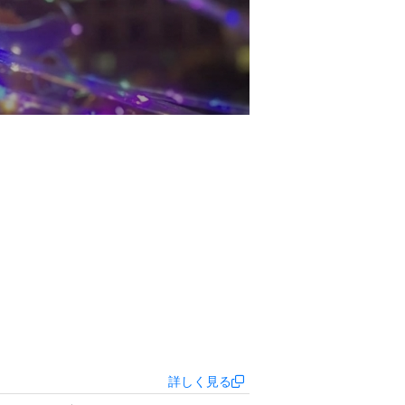
詳しく見る