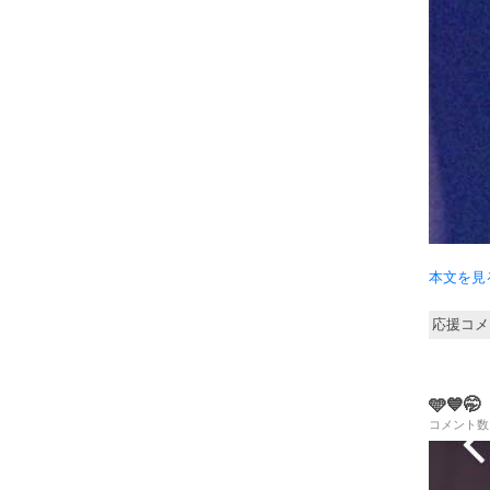
本文を見
応援コメ
🩵💙🤭
コメント数