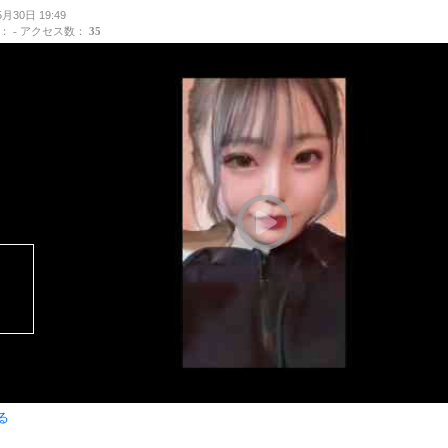
5月30日 19:49
： - アクセス数：
35
る