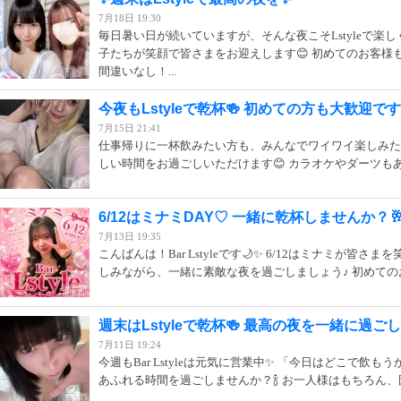
7月18日 19:30
毎日暑い日が続いていますが、そんな夜こそLstyleで楽
子たちが笑顔で皆さまをお迎えします😊 初めてのお客様
間違いなし！...
今夜もLstyleで乾杯🍻 初めての方も大歓迎で
7月15日 21:41
仕事帰りに一杯飲みたい方も、みんなでワイワイ楽しみたい方
しい時間をお過ごしいただけます😊 カラオケやダーツもある
6/12はミナミDAY♡ 一緒に乾杯しませんか？
7月13日 19:35
こんばんは！Bar Lstyleです🌙✨ 6/12はミナミが
しみながら、一緒に素敵な夜を過ごしましょう♪ 初めてのお客
週末はLstyleで乾杯🍻 最高の夜を一緒に過ご
7月11日 19:24
今週もBar Lstyleは元気に営業中✨ 「今日はどこで飲
あふれる時間を過ごしませんか？🍾 お一人様はもちろん、