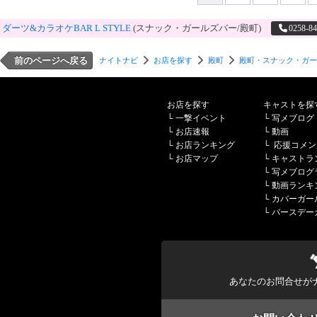
ダーツ&カラオケBAR L STYLE
(スナック・ガールズバー/殿町)
0258-84
前のページへ戻る
ナイトナビ
お店を探す
殿町
殿町・スナック・ガー
お店を探す
キャストを探
└
一撃イベント
└
写メブログ
└
お店速報
└
動画
└
お店ランキング
└
応援コメン
└
お店マップ
└
キャストラ
└
写メブログ
└
動画ランキ
└
カバーガー
└
バースデー
あなたのお問合せが