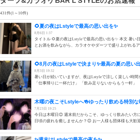
ダーツ&カラオケBAR L STYLEのお店速報
431件(1～10件)
🌻夏の夜はLstyleで最高の思い出を✨
8月6日 1:37
タイトル 🌻夏の夜はLstyleで最高の思い出を✨ 本文 
とお酒を飲みながら、カラオケやダーツで盛り上がれるアット
🌻8月の夜はLstyleで決まり✨最高の夏の思い
8月3日 19:32
暑い日が続いていますが、夜はLstyleで涼しく楽しい時
「仕事帰りに一杯だけ」 「飲み足りないからもう一軒」 「
木曜の夜こそLstyleへ🍻ゆったり飲める特別
7月23日 19:25
今日は木曜日😊 週末前だからこそ、ゆっくり飲みたい方
日頃の疲れを癒しませんか？😊 お一人様も団体様も大歓迎！
✨週末はLstyleで最高の夜を✨