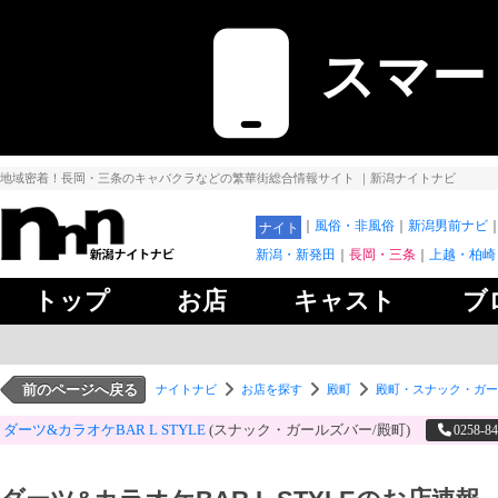
スマー
地域密着！長岡・三条のキャバクラなどの繁華街総合情報サイト
｜新潟ナイトナビ
風俗・非風俗
新潟男前ナビ
ナイト
新潟・新発田
長岡・三条
上越・柏崎
トップ
お店
キャスト
ブ
前のページへ戻る
ナイトナビ
お店を探す
殿町
殿町・スナック・ガー
ダーツ&カラオケBAR L STYLE
(スナック・ガールズバー/殿町)
0258-84