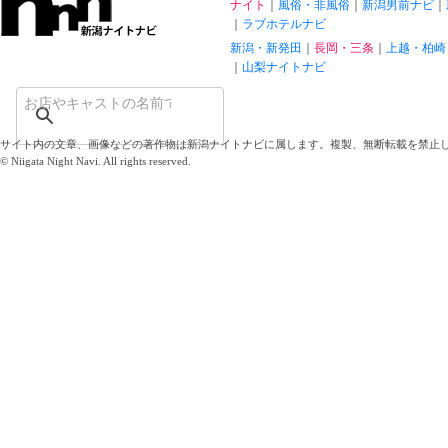
ナイト
風俗・非風俗
新潟男前ナビ
ラブホテルナビ
新潟・新発田
長岡・三条
上越・柏崎
山梨ナイトナビ
サイト内の文章、画像などの著作物は新潟ナイトナビに属します。複製、無断転載を禁止
© Niigata Night Navi. All rights reserved.