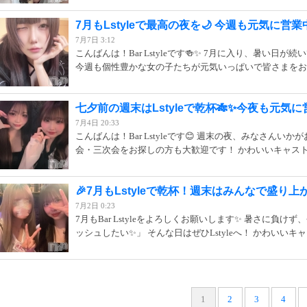
7月もLstyleで最高の夜を🌙 今週も元気に営業
7月7日 3:12
こんばんは！Bar Lstyleです🍻✨ 7月に入り、暑い日
今週も個性豊かな女の子たちが元気いっぱいで皆さまをお迎
七夕前の週末はLstyleで乾杯🎋✨今夜も元気
7月4日 20:33
こんばんは！Bar Lstyleです😊 週末の夜、みなさんい
会・三次会をお探しの方も大歓迎です！ かわいいキャストと
🎉7月もLstyleで乾杯！週末はみんなで盛り上
7月2日 0:23
7月もBar Lstyleをよろしくお願いします✨ 暑さに負
ッシュしたい✨」 そんな日はぜひLstyleへ！ かわいい
1
2
3
4