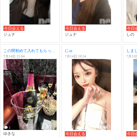
今日会える
今日会える
今日
ジュナ
ジュナ
しの
この間初めて入れてもらった！！
にゅ
しまし
7月14日 21:04
7月14日 19:54
7月13日
1
ゆきな
今日会える
今日