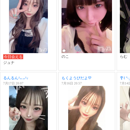
1
のこ
らむ
今日会える
ジュナ
るんるん^ᴗ.ᴗ^♩
もくようびだよ︎︎︎︎💛
🎐꒰ ᐢ- 
7月17日 20:07
7月16日 20:57
7月14日