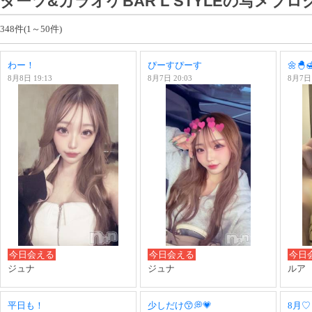
ダーツ&カラオケBAR L STYLEの写メブロ
348件(1～50件)
わー！
ぴーすぴーす
🌼🐣
8月8日 19:13
8月7日 20:03
8月7日 
今日会える
今日会える
今日
ジュナ
ジュナ
ルア
平日も！
少しだけ😙💭💗
8月♡