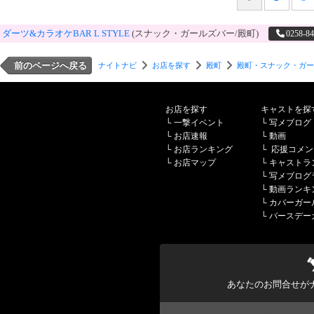
ダーツ&カラオケBAR L STYLE
(スナック・ガールズバー/殿町)
0258-84
前のページへ戻る
ナイトナビ
お店を探す
殿町
殿町・スナック・ガー
お店を探す
キャストを探
└
一撃イベント
└
写メブログ
└
お店速報
└
動画
└
お店ランキング
└
応援コメン
└
お店マップ
└
キャストラ
└
写メブログ
└
動画ランキ
└
カバーガー
└
バースデー
あなたのお問合せが