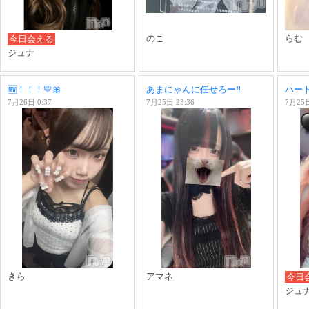
のこ
らむ
今日会える
ジュナ
🆕！！！💛🎀
あまにゃんに任せろー‼️
ハー
7月26日 0:37
7月25日 23:36
7月25日
きら
アマネ
今日
ジュ