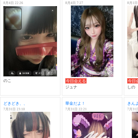
8月4日 22:26
8月4日 7:27
8月1日 
のこ
今日会える
今日
ジュナ
しの
どきどき、、
華金だよ！
きんよう
7月31日 23:10
7月31日 22:21
7月31日