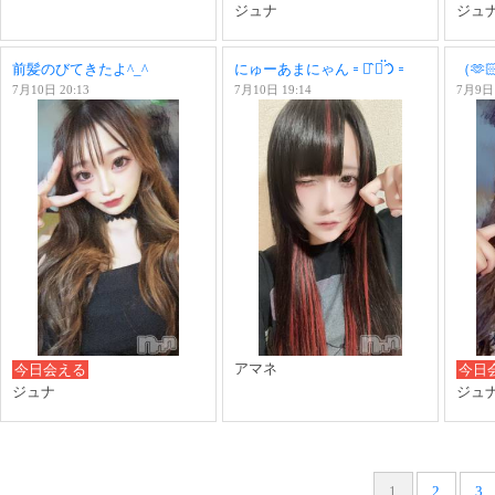
ジュナ
ジュ
前髪のびてきたよ^_^
にゅーあまにゃん𐄑𐅁̂ ⩊፟ ̂𐅀𐄑
（🫶🏻
7月10日 20:13
7月10日 19:14
7月9日 
アマネ
今日会える
今日
ジュナ
ジュ
1
2
3