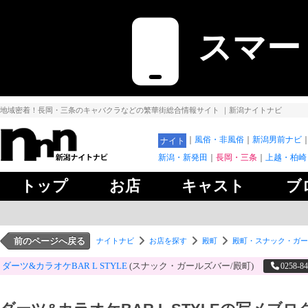
スマー
地域密着！長岡・三条のキャバクラなどの繁華街総合情報サイト
｜新潟ナイトナビ
風俗・非風俗
新潟男前ナビ
ナイト
新潟・新発田
長岡・三条
上越・柏崎
トップ
お店
キャスト
ブ
前のページへ戻る
ナイトナビ
お店を探す
殿町
殿町・スナック・ガー
ダーツ&カラオケBAR L STYLE
(スナック・ガールズバー/殿町)
0258-84