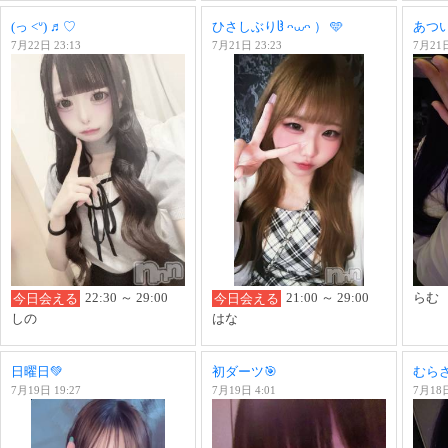
(っ <ᐡ) ♬♡
ひさしぶりჱ̒ ᴖ⩊ᴖ ）‪ ‪🩵
あつ
7月22日 23:13
7月21日 23:23
7月21日
22:30 ～ 29:00
21:00 ～ 29:00
らむ
今日会える
今日会える
しの
はな
日曜日💚
初ダーツ🎯
むら
7月19日 19:27
7月19日 4:01
7月18日