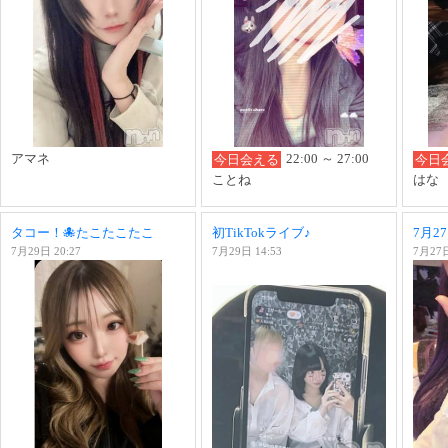
アマネ
22:00 ～ 27:00
今日会える
今日
ことね
はな
タコー！🐙たこたこたこ
初TikTokライブ♪
7月2
7月29日 20:27
7月29日 14:53
7月27日