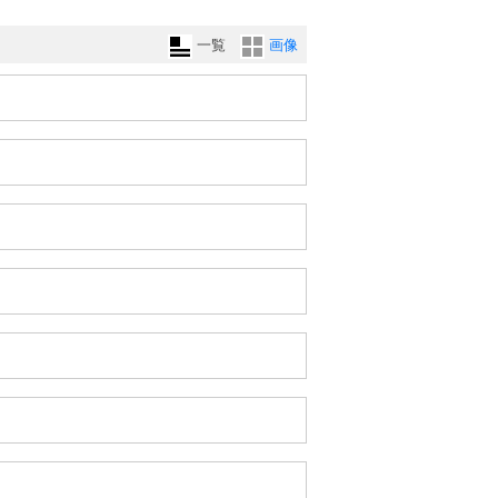
一覧
画像
リスト表示
サムネ表示