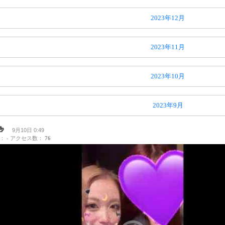
2023年12月
2023年11月
2023年10月
2023年9月

9月10日 0:49
： - アクセス数：
76