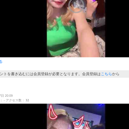
る
ントを書き込むには会員登録が必要となります。会員登録は
こちら
から
日 20:09
： - アクセス数：
32