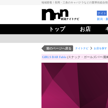
地域密着！長岡・三条のキャバクラなどの繁華街総合
ナイト
新潟・
トップ
お店
前のページへ戻る
ナイトナビ
お店を探す
GIRLS BAR Fable
(スナック・ガールズバー/殿