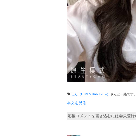
しん（GIRLS BAR Fable）
さんと一緒です
本文を見る
応援コメントを書き込むには会員登録