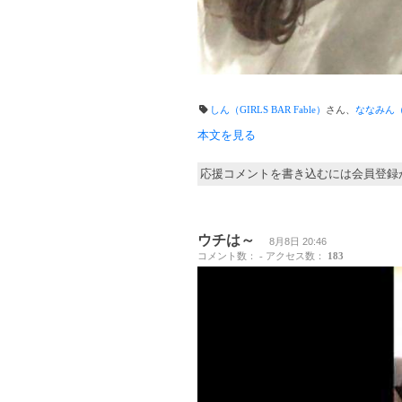
しん（GIRLS BAR Fable）
さん、
ななみん（L'
本文を見る
応援コメントを書き込むには会員登録
ウチは～
8月8日 20:46
コメント数： - アクセス数：
183