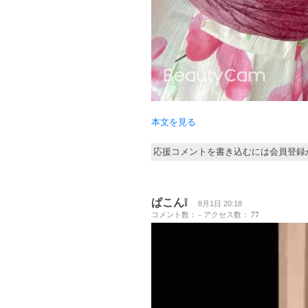
本文を見る
応援コメントを書き込むには会員登録
ぱこん❕
8月1日 20:18
コメント数： - アクセス数：
77