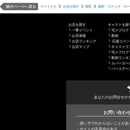
前のページへ戻る
ナイトナビ
お店を探す
殿町
殿町・スナック・ガー
お店を探す
キャストを探
└
一撃イベント
└
写メブログ
└
お店速報
└
動画
└
お店ランキング
└
応援コメン
└
お店マップ
└
キャストラ
└
写メブログ
└
動画ランキ
└
カバーガー
└
バースデー
あなたのお問合せが
お問い合わ
・使い方でわからないことがあ
・サイトの不具合がある