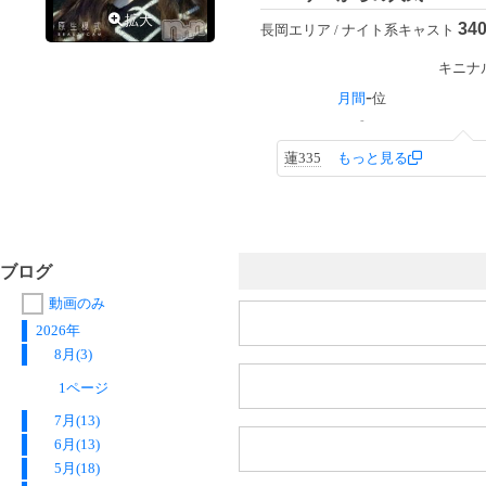
拡大
34
長岡エリア / ナイト系キャスト
キニナ
-
月間
位
-
蓮335
もっと見る
ブログ
動画のみ
2026年
8月(3)
1ページ
7月(13)
6月(13)
5月(18)