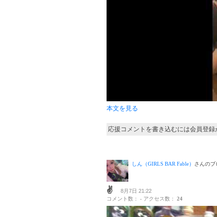
本文を見る
応援コメントを書き込むには会員登録
しん（GIRLS BAR Fable）
さんのブ
✌️
8月7日 21:22
コメント数： - アクセス数：
24