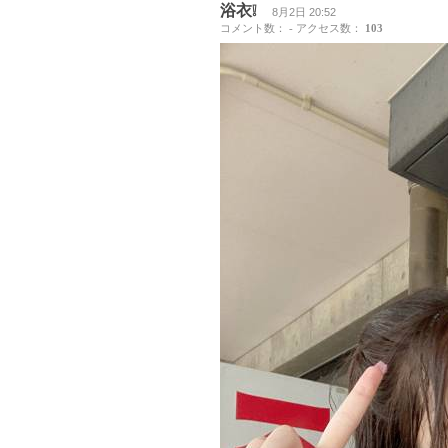
浴衣❕
8月2日 20:52
コメント数： - アクセス数：
103