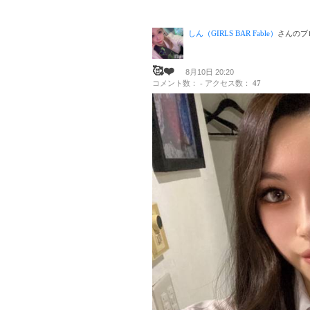
しん（GIRLS BAR Fable）
さんのブ
🥰❤️
8月10日 20:20
コメント数： - アクセス数：
47