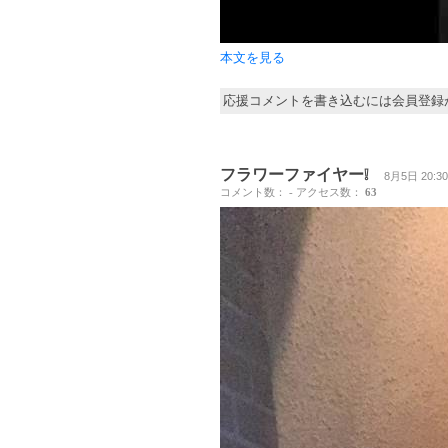
本文を見る
応援コメントを書き込むには会員登録
フラワーファイヤー❕
8月5日 20:30
コメント数： - アクセス数：
63