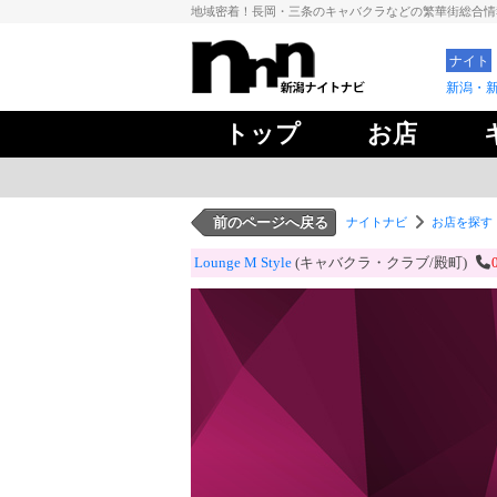
地域密着！長岡・三条のキャバクラなどの繁華街総合
ナイト
新潟・
トップ
お店
前のページへ戻る
ナイトナビ
お店を探す
Lounge M Style
(キャバクラ・クラブ/殿町)