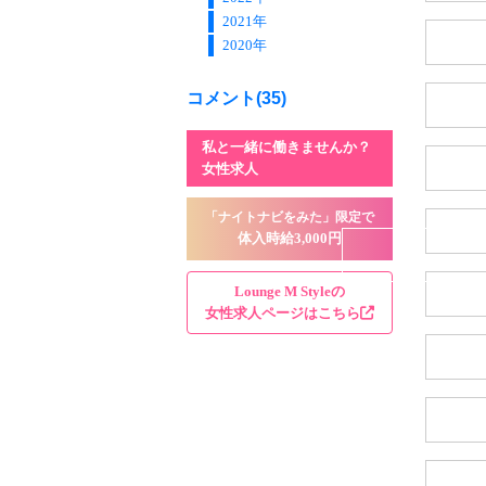
2021年
2020年
コメント(35)
私と一緒に働きませんか？
女性求人
「ナイトナビをみた」限定で
体入時給3,000円
Lounge M Styleの
女性求人ページはこちら