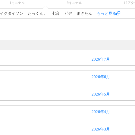
1
キニナル
9
キニナル
12
アク
イクタイソン
たっくん。
七音
ピデ
まさたん
もっと見る
2026年7月
2026年6月
2026年5月
2026年4月
2026年3月