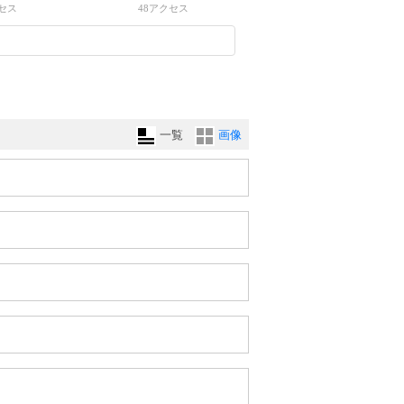
セス
48
アクセス
一覧
画像
リスト表示
サムネ表示