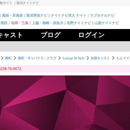
情報サイト
｜新潟ナイトナビ
風俗・非風俗
新潟男前ナビ
ナイトナビ求人 ナイト
ラブホテルナビ
新発田
長岡・三条
上越・柏崎・糸魚川
長野ナイトナビ
山梨ナイトナビ
キャスト
ブログ
ログイン
殿町
殿町・キャバクラ・クラブ
Lounge M Style
在籍キャスト
もえママ
0258-76-0672