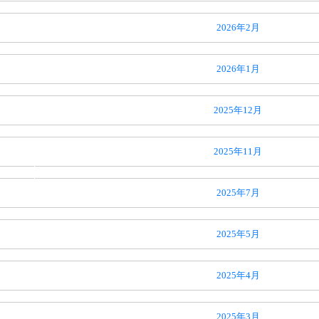
2026年2月
2026年1月
2025年12月
2025年11月
2025年7月
2025年5月
2025年4月
2025年3月