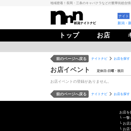
地域密着！長岡・三条のキャバクラなどの繁華街総合
ナイト
新潟・
トップ
お店
前のページへ戻る
ナイトナビ
お店を探す
お店イベント
定休日:日曜・祝日
お店イベントの登録がありません。
前のページへ戻る
ナイトナビ
お店を探す
お店を
└
一撃
└
お店
└
お店