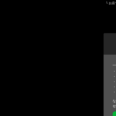
└
お店
・
・
・
・
・
な
せ