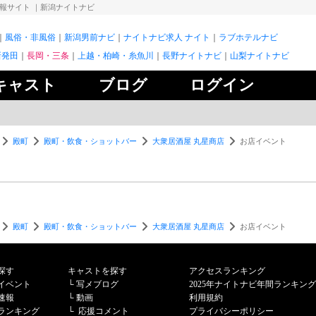
情報サイト
｜新潟ナイトナビ
風俗・非風俗
新潟男前ナビ
ナイトナビ求人 ナイト
ラブホテルナビ
新発田
長岡・三条
上越・柏崎・糸魚川
長野ナイトナビ
山梨ナイトナビ
キャスト
ブログ
ログイン
殿町
殿町・飲食・ショットバー
大衆居酒屋 丸星商店
お店イベント
殿町
殿町・飲食・ショットバー
大衆居酒屋 丸星商店
お店イベント
探す
キャストを探す
アクセスランキング
イベント
└
写メブログ
2025年ナイトナビ年間ランキング
速報
└
動画
利用規約
ランキング
└
応援コメント
プライバシーポリシー