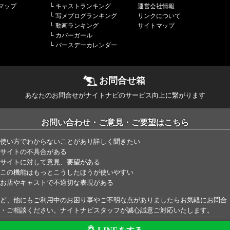
マップ
└
キャストランキング
運営会社情報
└
写メブログランキング
リンクについて
└
動画ランキング
サイトマップ
└
カバーガール
└
バースデーカレンダー
お問合せ箱
あなたのお問合せがナイトナビのサービス向上に繋がります
お問い合わせ・ご意見・ご要望はこちら
使い方でわからないことがあり詳しく聞きたい
サイトの不具合がある
サイトに対して意見、要望がある
この機能はもっとこうしたほうが使いやすい
お店やキャストで不適切な表現がある
ど、他にもご利用中のお困り事やご不明な点がありましたらお気軽にお問合
・ご相談ください。ナイトナビスタッフが誠心誠意ご対応いたします。