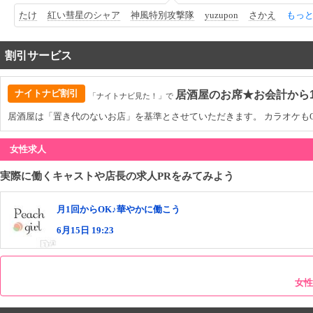
たけ
紅い彗星のシャア
神風特別攻撃隊
yuzupon
さかえ
もっ
割引サービス
ナイトナビ割引
居酒屋のお席★お会計から1,
「ナイトナビ見た！」で
居酒屋は「置き代のないお店」を基準とさせていただきます。 カラオケも
女性求人
実際に働くキャストや店長の求人PRをみてみよう
月1回からOK♪華やかに働こう
6月15日 19:23
女性