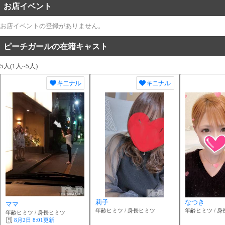
お店イベント
お店イベントの登録がありません。
ピーチガールの在籍キャスト
5人(1人~5人)
キニナル
キニナル
莉子
なつき
ママ
年齢ヒミツ / 身長ヒミツ
年齢ヒミツ / 
年齢ヒミツ / 身長ヒミツ
8月2日 8:01
更新