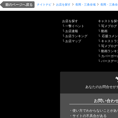
前のページへ戻る
ナイトナビ
お店を探す
長岡・三条全域
長岡・三条全
お店を探す
キャストを探
└
一撃イベント
└
写メブログ
└
お店速報
└
動画
└
お店ランキング
└
応援コメン
└
お店マップ
└
キャストラ
└
写メブログ
└
動画ランキ
└
カバーガー
└
バースデー
あなたのお問合せが
お問い合わ
・使い方でわからないことがあ
・サイトの不具合がある