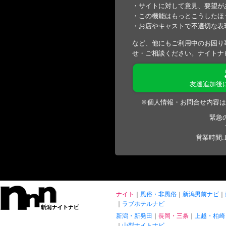
・サイトに対して意見、要望が
・この機能はもっとこうしたほ
・お店やキャストで不適切な表
など、他にもご利用中のお困り
せ・ご相談ください。ナイトナ
友達追加後
※個人情報・お問合せ内容は
緊急
営業時間:1
ナイト
風俗・非風俗
新潟男前ナビ
ラブホテルナビ
新潟・新発田
長岡・三条
上越・柏崎
山梨ナイトナビ