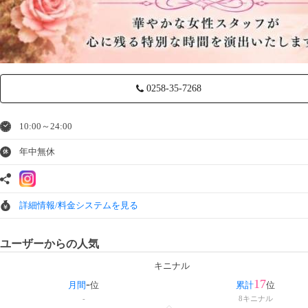
0258-35-7268
10:00～24:00
年中無休
休
詳細情報/料金システムを見る
ユーザーからの人気
キニナル
-
17
月間
位
累計
位
-
8
キニナル