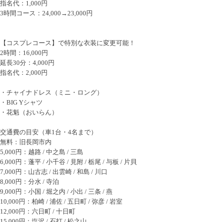
指名代：1,000円
3時間コース：24,000→23,000円
【コスプレコース】で特別な衣装に変更可能！
2時間：16,000円
延長30分：4,000円
指名代：2,000円
・チャイナドレス（ミニ・ロング）
・BIG Yシャツ
・花魁（おいらん）
交通費の目安（車1台・4名まで）
無料：旧長岡市内
5,000円：越路 / 中之島 / 三島
6,000円：蓬平 / 小千谷 / 見附 / 栃尾 / 与板 / 片貝
7,000円：山古志 / 出雲崎 / 和島 / 川口
8,000円：分水 / 寺泊
9,000円：小国 / 堀之内 / 小出 / 三条 / 燕
10,000円：柏崎 / 浦佐 / 五日町 / 弥彦 / 岩室
12,000円：六日町 / 十日町
15,000円：塩沢 / 石打 / 松之山