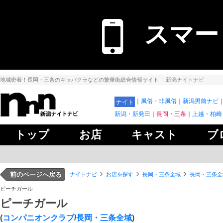
スマー
地域密着！長岡・三条のキャバクラなどの繁華街総合情報サイト
｜新潟ナイトナビ
風俗・非風俗
新潟男前ナビ
ナイト
新潟・新発田
長岡・三条
上越・柏崎
トップ
お店
キャスト
ブ
前のページへ戻る
ナイトナビ
お店を探す
長岡・三条全域
長岡・三条全
ピーチガール
ピーチガール
(
コンパニオンクラブ
/
長岡・三条全域
)