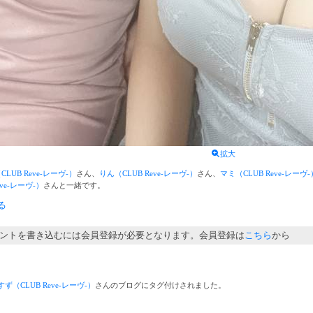
拡大
LUB Reve-レーヴ-）
さん、
りん（CLUB Reve-レーヴ-）
さん、
マミ（CLUB Reve-レーヴ-
eve-レーヴ-）
さんと一緒です。
る
ントを書き込むには会員登録が必要となります。会員登録は
こちら
から
すず（CLUB Reve-レーヴ-）
さんのブログにタグ付けされました。