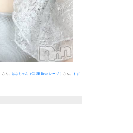
）
さん、
はなちゃん（CLUB Reve-レーヴ-）
さん、
すず