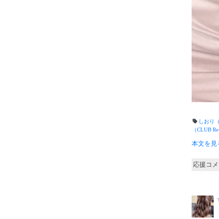
しおり（C
（CLUB R
本文を見
応援コメ