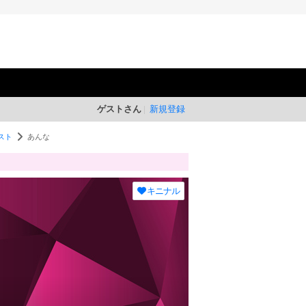
ゲストさん
新規登録
スト
あんな
キニナル