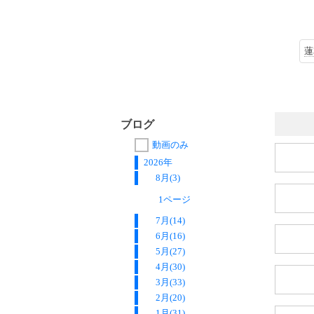
蓮
ブログ
動画のみ
2026年
8月(3)
1ページ
7月(14)
6月(16)
5月(27)
4月(30)
3月(33)
2月(20)
1月(31)