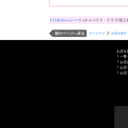
CLUB Reve-レーヴ-
(キャバクラ・クラブ/燕三
前のページへ戻る
ナイトナビ
お店を探す
お店を
└
一撃
└
お店
└
お店
└
お店