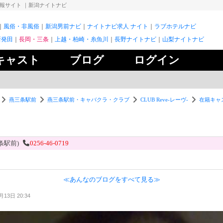
情報サイト
｜新潟ナイトナビ
風俗・非風俗
新潟男前ナビ
ナイトナビ求人 ナイト
ラブホテルナビ
新発田
長岡・三条
上越・柏崎・糸魚川
長野ナイトナビ
山梨ナイトナビ
キャスト
ブログ
ログイン
燕三条駅前
燕三条駅前・キャバクラ・クラブ
CLUB Reve-レーヴ-
在籍キャ
条駅前)
0256-46-0719
≪あんなのブログをすべて見る≫
月13日 20:34