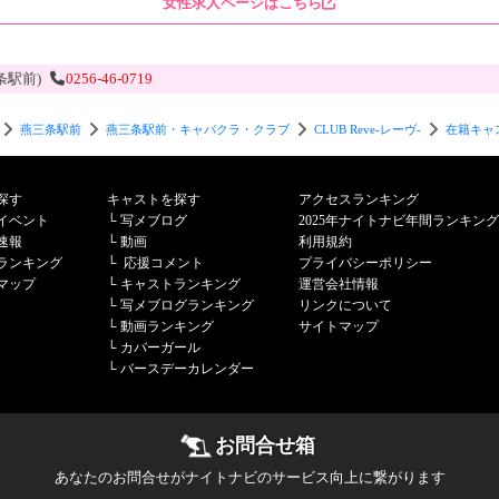
女性求人ページはこちら
条駅前)
0256-46-0719
燕三条駅前
燕三条駅前・キャバクラ・クラブ
CLUB Reve-レーヴ-
在籍キャ
探す
キャストを探す
アクセスランキング
イベント
└
写メブログ
2025年ナイトナビ年間ランキング
速報
└
動画
利用規約
ランキング
└
応援コメント
プライバシーポリシー
マップ
└
キャストランキング
運営会社情報
└
写メブログランキング
リンクについて
└
動画ランキング
サイトマップ
└
カバーガール
└
バースデーカレンダー
お問合せ箱
あなたのお問合せがナイトナビのサービス向上に繋がります