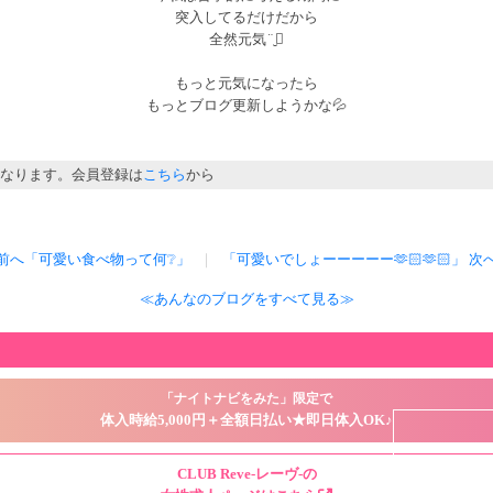
突入してるだけだから
全然元気¨̮⃝
もっと元気になったら
もっとブログ更新しようかな💦
なります。会員登録は
こちら
から
前へ「可愛い食べ物って何❔」
｜
「可愛いでしょーーーーー🫶🏻🫶🏻」 次
≪あんなのブログをすべて見る≫
「ナイトナビをみた」限定で
体入時給5,000円＋全額日払い★即日体入OK♪
CLUB Reve-レーヴ-の