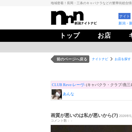
地域密着！長岡・三条のキャバクラなどの繁華街総合
ナイト
新潟・
トップ
お店
前のページへ戻る
ナイトナビ
お店を探す
CLUB Reve-レーヴ-
(キャバクラ・クラブ/燕三
あんな
画質が悪いのは私が悪いから(?)
2026年5
コメント数： -