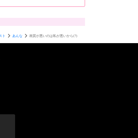
スト
あんな
画質が悪いのは私が悪いから(?)