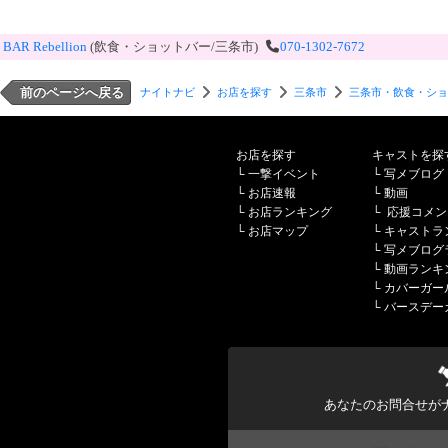
BAR Rebellion
(飲食・ショットバー/三条市)
070-1302-7672
前のページへ戻る
ナイトナビ
お店を探す
三条市
三条市・飲食・ショ
お店を探す
キャストを探
└
一撃イベント
└
写メブログ
└
お店速報
└
動画
└
お店ランキング
└
応援コメン
└
お店マップ
└
キャストラ
└
写メブログ
└
動画ランキ
└
カバーガー
└
バースデー
あなたのお問合せが