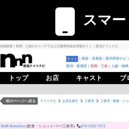
スマー
地域密着！長岡・三条のキャバクラなどの繁華街総合情報サイト
｜新潟ナイトナビ
風俗・非風俗
新潟男前ナビ
ナイト
新潟・新発田
長岡・三条
上越・柏崎
トップ
お店
キャスト
ブ
前のページへ戻る
ナイトナビ
お店を探す
三条市
三条市・飲食・ショ
BAR Rebellion
(飲食・ショットバー/三条市)
070-1302-7672