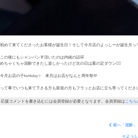
初めて来てくださったお客様が誕生日！そして今月店のよっしーが誕生月ってこ
この後にもシャンパン🥂頂いたのは内緒の話🤣
めちゃくちゃ泥酔できたし楽しかったけど次の日は案の定ダウン😵‍💫
今月お店の子birthday✨️ 来月はお店がなんと周年祭🫶
って事でいつも来て下さる方も新規の方もフラッとお店に立ち寄ってください
応援コメントを書き込むには会員登録が必要となります。会員登録は
こちら
前へ「泥酔」
≪よっし