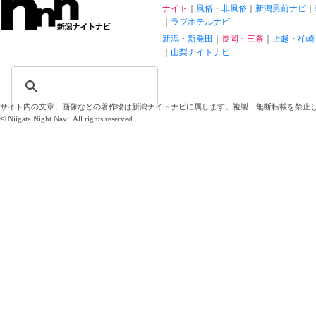
ナイト
風俗・非風俗
新潟男前ナビ
ラブホテルナビ
新潟・新発田
長岡・三条
上越・柏崎
山梨ナイトナビ
サイト内の文章、画像などの著作物は新潟ナイトナビに属します。複製、無断転載を禁止
© Niigata Night Navi. All rights reserved.