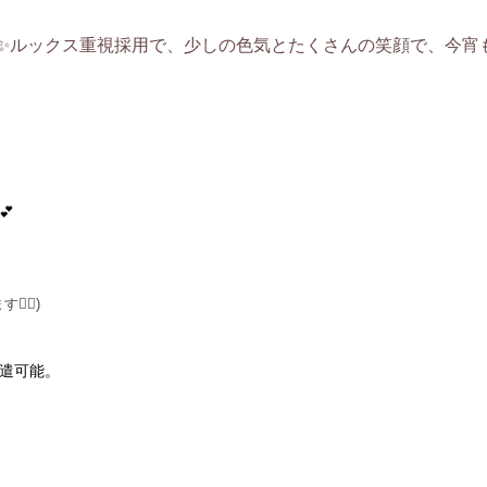
✨
ルックス重視採用で、
少しの色気とたくさんの笑顔で、今宵
💕
‍♀️)
遣可能。