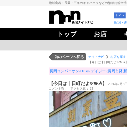
地域密着！長岡・三条のキャバクラなどの繁華街総合
ナイト
新潟・
トップ
お店
前のページへ戻る
ナイトナビ
お店を探す
【今日は十日町だよ✨🍻🎶
長岡コンパニオン-Daisy- デイジー (長岡市発 
【今日は十日町だよ✨🍻🎶】
2026年7月8日 
コメント数： - アクセス数：
23