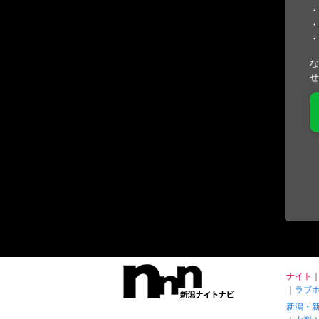
・
・
・
な
せ
ナイト
ラブ
新潟・