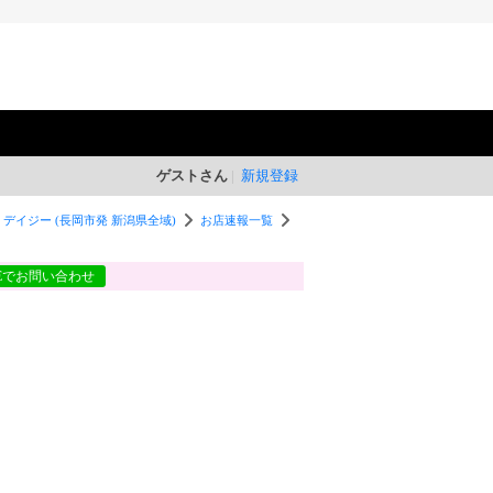
ゲストさん
新規登録
- デイジー (長岡市発 新潟県全域)
お店速報一覧
NEでお問い合わせ