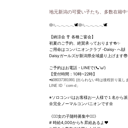
地元新潟の可愛い子たち、多数在籍中
𑁍𓏸𓈒𓂃𓂃𓂃𓂃🕊𑁍𓏸𓈒𓂃𓂃𓂃𓂃🕊
【納涼会 🎐 各種ご宴会】
初夏のご予約、絶賛承っております🍻✨
ご用命は
コンパニオンクラブ -Daisy- へ🙌
Daisyガールズが新潟県全域盛り上げます😎
ご予約はお電話・LINEで(📞'ω')
【受付時間：10時~22時】
📲08037381991 (出られない時は後程折り返します
LINE ID「com-d」
※ソロコンパはお客様お一人様で１名から派
🌼完全ノーマルコンパニオンです🌼
《👱‍♀️女の子随時募集中👱‍♀️》
# 時給4,000から🫰昇給あるよ♥️