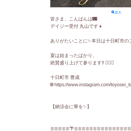
拡大
皆さま、こんばんは🌃
デイジー受付 丸山です👧
ありがたいことに✨本日は十日町市のご
宴は始まったばかり、
絶賛盛り上げて参ります!! ❤️‍🔥✨
十日町市 豊成
🌐 https://www.instagram.com/toyos
【納涼会に華を✨】
≣≣≣≣≣🌴≣≣≣≣≣≣≣≣≣≣≣≣≣≣