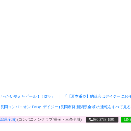
ぜったい冷えたビール！！🍺✨」
｜
「【夏本番🌻】納涼会はデイジーにお任せ
長岡コンパニオン-Daisy- デイジー (長岡市発 新潟県全域)の速報をすべて見
新潟県全域)
(コンパニオンクラブ/長岡・三条全域)
080-3738-1991
LI