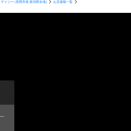
- デイジー (長岡市発 新潟県全域)
お店速報一覧