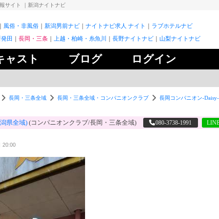
情報サイト
｜新潟ナイトナビ
風俗・非風俗
新潟男前ナビ
ナイトナビ求人 ナイト
ラブホテルナビ
新発田
長岡・三条
上越・柏崎・糸魚川
長野ナイトナビ
山梨ナイトナビ
キャスト
ブログ
ログイン
長岡・三条全域
長岡・三条全域・コンパニオンクラブ
長岡コンパニオン-Daisy
】
新潟県全域)
(コンパニオンクラブ/長岡・三条全域)
080-3738-1991
LI
20:00