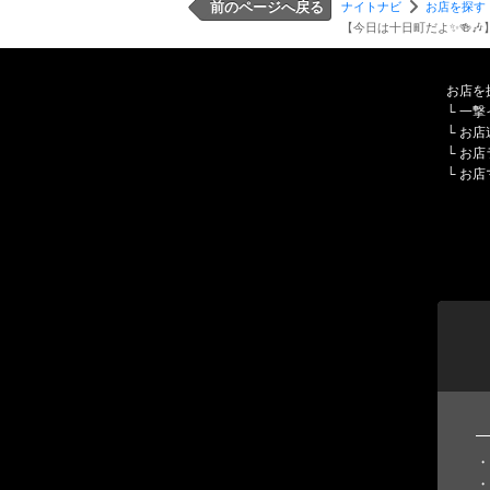
前のページへ戻る
ナイトナビ
お店を探す
【今日は十日町だよ✨🍻🎶
お店を
└
一撃
└
お店
└
お店
└
お店
・
・