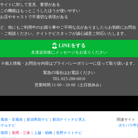
サイトに対して意見、要望がある
この機能はもっとこうしたほうが使いやすい
お店やキャストで不適切な表現がある
ど、他にもご利用中のお困り事やご不明な点がありましたらお気軽にお問合
・ご相談ください。ナイトナビスタッフが誠心誠意ご対応いたします。
LINEをする
友達追加後にメッセージをお送りください
※個人情報・お問合せ内容はプライバシーポリシーに従って取り扱います。
緊急の場合はお電話ください
TEL:025-288-0010
営業時間:11:00 ~ 20:00（土日祝休み）
風俗・非風俗
新潟男前ナビ
新潟ナイトナビ求人
関連サイト
ホテルナビ
ポケパラ甲
新発田
長岡・三条
上越・柏崎
長野ナイトナビ