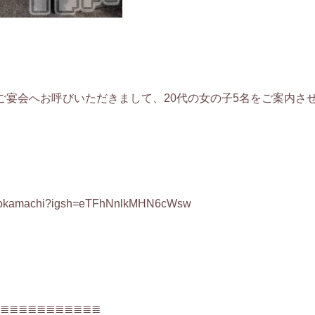
宴会へお呼びいただきまして、20代の女の子5名をご案内させて
ei_tokamachi?igsh=eTFhNnlkMHN6cWsw
≣≣≣≣≣≣≣≣≣≣≣≣