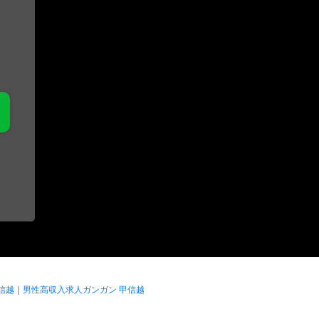
信越
｜
男性高収入求人ガンガン 甲信越