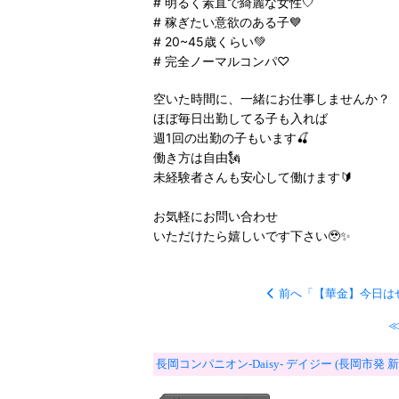
# 明るく素直で綺麗な女性🤍
# 稼ぎたい意欲のある子💙
# 20~45歳くらい💚
# 完全ノーマルコンパ♡
空いた時間に、一緒にお仕事しませんか？
ほぼ毎日出勤してる子も入れば
週1回の出勤の子もいます🍒
働き方は自由🗽
未経験者さんも安心して働けます🔰
お気軽にお問い合わせ
いただけたら嬉しいです下さい🥹✨
前へ「【華金】今日は
≪
長岡コンパニオン-Daisy- デイジー (長岡市発 