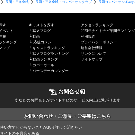
長岡・三条全域
長岡・三条全域・コンパニオンクラブ
長岡コンパニオン-Daisy
】
探す
キャストを探す
アクセスランキング
イベント
└
写メブログ
2025年ナイトナビ年間ランキング
速報
└
動画
利用規約
ランキング
└
応援コメント
プライバシーポリシー
マップ
└
キャストランキング
運営会社情報
└
写メブログランキング
リンクについて
└
動画ランキング
サイトマップ
└
カバーガール
└
バースデーカレンダー
お問合せ箱
あなたのお問合せがナイトナビのサービス向上に繋がります
お問い合わせ・ご意見・ご要望はこちら
使い方でわからないことがあり詳しく聞きたい
サイトの不具合がある