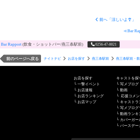
前へ「涼しいよ🎐」
≪Bar 
Bar Rapport
(飲食・ショットバー/燕三条駅前)
0256-47-0021
前のページへ戻る
ナイトナビ
お店を探す
燕三条駅前
燕三条駅前・飲
お店を探す
キャストを探
└
一撃イベント
└
写メブログ
└
お店速報
└
動画
└
お店ランキング
└
応援コメン
└
お店マップ
└
キャストラ
└
写メブログ
└
動画ランキ
└
カバーガー
└
バースデー