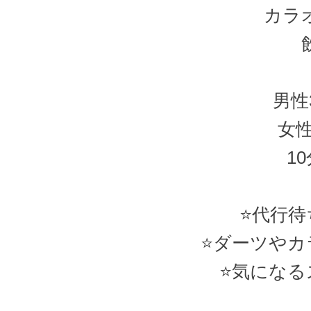
カラ
男性
女性
1
⭐️代行
⭐️ダーツや
⭐️気にな