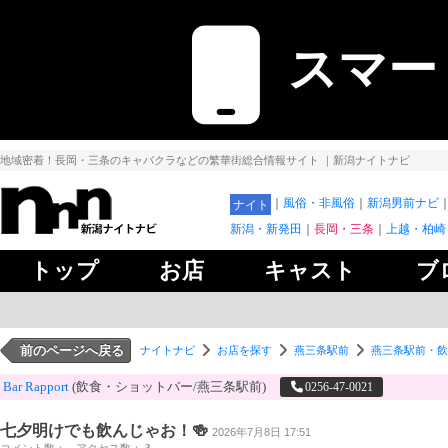
スマー
地域密着！長岡・三条のキャバクラなどの繁華街総合情報サイト
｜新潟ナイトナビ
風俗・非風俗
新潟男前ナビ
ナイト
新潟・新発田
長岡・三条
上越・柏崎
トップ
お店
キャスト
ブ
前のページへ戻る
ナイトナビ
お店を探す
燕三条駅前
燕三条駅前・飲
Bar Rapport
(飲食・ショットバー/燕三条駅前)
0256-47-0021
七夕明けでも飲んじゃお！🍻
2026年7月8日 17:51